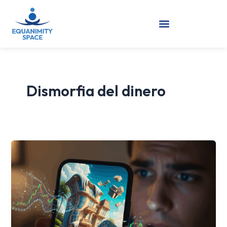
Ir
al
contenido
Dismorfia del dinero